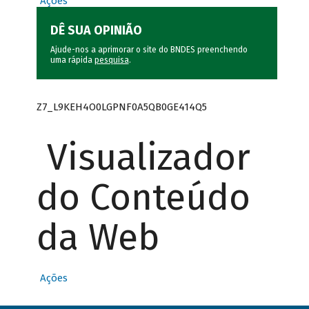
Ações
DÊ SUA OPINIÃO
Ajude-nos a aprimorar o site do BNDES preenchendo
uma rápida
pesquisa
.
Z7_L9KEH4O0LGPNF0A5QB0GE414Q5
Visualizador
do Conteúdo
da Web
Ações