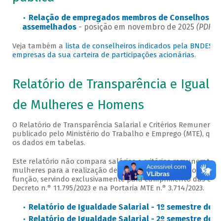
Relação de empregados membros de Conselhos e
assemelhados
- posição em novembro de 2025
(PDF - 
Veja também a
lista de conselheiros indicados pela BNDESPA
empresas da sua carteira de participações acionárias
.
Relatório de Transparência e Iguald
de Mulheres e Homens
O Relatório de Transparência Salarial e Critérios Remunerató
publicado pelo Ministério do Trabalho e Emprego (MTE), que
os dados em tabelas.
Este relatório não compara salários e critérios remuneratór
mulheres para a realização de trabalho de igual valor ou n
função, servindo exclusivamente para cumprimento das obri
Decreto n.° 11.795/2023 e na Portaria MTE n.° 3.714/2023.
Relatório de Igualdade Salarial - 1º semestre de 2
Relatório de Igualdade Salarial - 2º semestre de 2