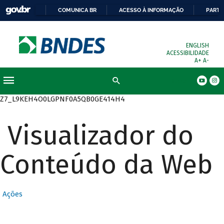
COMUNICA BR
ACESSO À INFORMAÇÃO
PARTI
ENGLISH
ACESSIBILIDADE
A+
A-
Busca
Z7_L9KEH4O0LGPNF0A5QB0GE414H4
Visualizador do
Conteúdo da Web
Ações