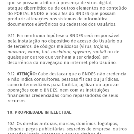
que se possam atribuir à presença de vírus digital,
ataque cibernético ou de outros elementos no conteúdo
do PORTAL BNDES e nos
sites
do BNDES que possam
produzir alterações nos sistemas de informática,
documentos eletrônicos ou cadastros dos Usuários.
9.11. Em nenhuma hipótese o BNDES será responsável
pela instalação no dispositivo de acesso do Usuário ou
de terceiros, de códigos maliciosos (vírus,
trojans,
malware, worm, bot, backdoor, spyware, rootkit
ou de
quaisquer outros que venham a ser criados), em
decorrência da navegação na internet pelo Usuário.
9.12.
ATENÇÃO:
Cabe destacar que o BNDES não credencia
e não indica consultores, pessoas físicas ou jurídicas,
como intermediários para facilitar, agilizar ou aprovar
operações com o BNDES, nem com as instituições
financeiras credenciadas como repassadoras de seus
recursos.
10. PROPRIEDADE INTELECTUAL
10.1. Os direitos autorais, marcas, domínios, logotipos,
slogans
, peças publicitárias, segredos de empresa, outros