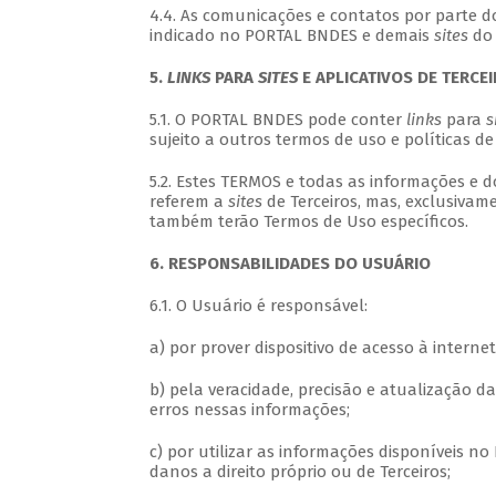
4.4. As comunicações e contatos por parte d
indicado no PORTAL BNDES e demais
sites
do 
5.
LINKS
PARA
SITES
E APLICATIVOS DE TERCE
5.1. O PORTAL BNDES pode conter
links
para
s
sujeito a outros termos de uso e políticas de
5.2. Estes TERMOS e todas as informações e
referem a
sites
de Terceiros, mas, exclusiva
também terão Termos de Uso específicos.
6. RESPONSABILIDADES DO USUÁRIO
6.1. O Usuário é responsável:
a) por prover dispositivo de acesso à intern
b) pela veracidade, precisão e atualização 
erros nessas informações;
c) por utilizar as informações disponíveis no
danos a direito próprio ou de Terceiros;