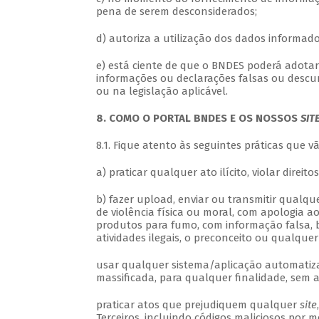
pena de serem desconsiderados;
d) autoriza a utilização dos dados informado
e) está ciente de que o BNDES poderá adotar
informações ou declarações falsas ou descu
ou na legislação aplicável.
8. COMO O PORTAL BNDES E OS NOSSOS
SIT
8.1. Fique atento às seguintes práticas que 
a) praticar qualquer ato ilícito, violar direit
b) fazer upload, enviar ou transmitir qualqu
de violência física ou moral, com apologia a
produtos para fumo, com informação falsa, b
atividades ilegais, o preconceito ou qualque
usar qualquer sistema/aplicação automatiza
massificada, para qualquer finalidade, sem 
praticar atos que prejudiquem qualquer
site
Terceiros, incluindo códigos maliciosos por m