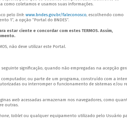
rma como coletamos e usamos suas informações.
nco pelo
link
:
www.bndes.gov.br/faleconosco
, escolhendo como
nto 1”, a opção “Portal do BNDES”.
lara estar ciente e concordar com estes TERMOS. Assim,
umento.
S, não deve utilizar este Portal.
a seguinte significação, quando não empregadas na acepção gera
e computador, ou parte de um programa, construído com a inte
utorizadas ou interromper o funcionamento de sistemas e/ou r
áginas
web
acessadas armazenam nos navegadores, como quan
re outras.
hone
,
tablet
ou qualquer equipamento utilizado pelo Usuário p