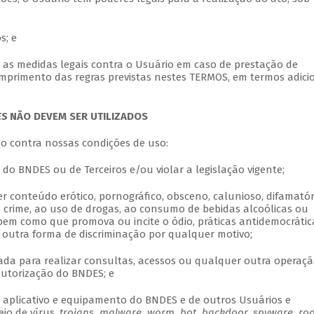
s; e
 as medidas legais contra o Usuário em caso de prestação de
mprimento das regras previstas nestes TERMOS, em termos adici
ES
NÃO DEVEM SER UTILIZADOS
vão contra nossas condições de uso:
os do BNDES ou de Terceiros e/ou violar a legislação vigente;
er conteúdo erótico, pornográfico, obsceno, calunioso, difamatór
o crime, ao uso de drogas, ao consumo de bebidas alcoólicas ou
em como que promova ou incite o ódio, práticas antidemocrátic
r outra forma de discriminação por qualquer motivo;
da para realizar consultas, acessos ou qualquer outra operaç
autorização do BNDES; e
, aplicativo e equipamento do BNDES e de outros Usuários e
eio de vírus,
trojans, malware, worm, bot, backdoor, spyware, root