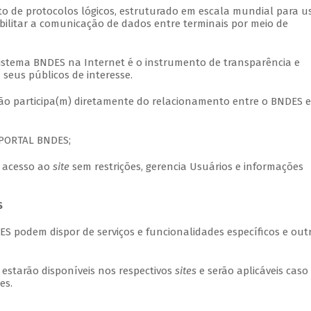
nto de protocolos lógicos, estruturado em escala mundial para u
sibilitar a comunicação de dados entre terminais por meio de
Sistema BNDES na Internet é o instrumento de transparência e
eus públicos de interesse.
 não participa(m) diretamente do relacionamento entre o BNDES e
o PORTAL BNDES;
m acesso ao
site
sem restrições, gerencia Usuários e informações
S
S podem dispor de serviços e funcionalidades específicos e out
s estarão disponíveis nos respectivos
sites
e serão aplicáveis caso
es.