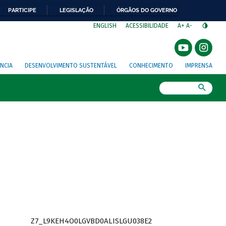
PARTICIPE
LEGISLAÇÃO
ÓRGÃOS DO GOVERNO
⁣
ENGLISH
ACESSIBILIDADE
A+
A-
NCIA
DESENVOLVIMENTO SUSTENTÁVEL
CONHECIMENTO
IMPRENSA
Busca
Z7_L9KEH4O0LGVBD0ALISLGU038E2