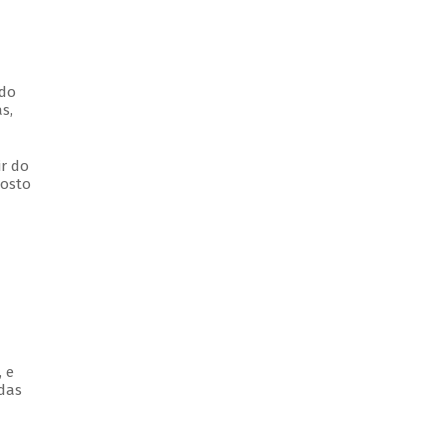
 do
s,
ir do
posto
 e
adas