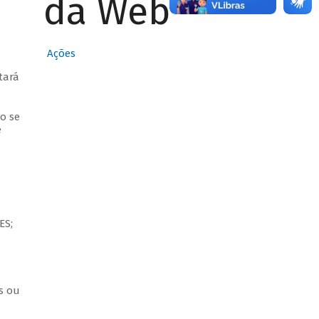
da Web
Ações
tará
o se
e
ES;
s ou