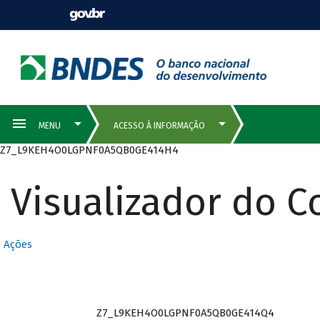
Z7_L9KEH4O0LGPNF0A5QB0GE414H4
Visualizador do 
Ações
Z7_L9KEH4O0LGPNF0A5QB0GE414Q4