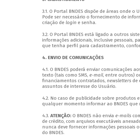
3.1. O Portal BNDES dispõe de áreas onde o 
Pode ser necessário o fornecimento de inform
criação de
login
e senha.
3.2. O Portal BNDES está ligado a outros sis
informações adicionais, inclusive pessoais, p
que tenha perfil para cadastramento, confo
4. ENVIO DE COMUNICAÇÕES
4.1. O BNDES poderá enviar comunicações ao
texto (tais como SMS,
e-mail
, entre outros) o
financiamentos contratados,
newsletters
de 
assuntos de interesse do Usuário.
4.2. No caso de publicidade sobre produtos e
qualquer momento informar ao BNDES que nã
4.3.
ATENÇÃO:
O BNDES não envia
e-mails
com
de crédito, com arquivos executáveis anexa
nunca deve fornecer informações pessoais 
do BNDES.