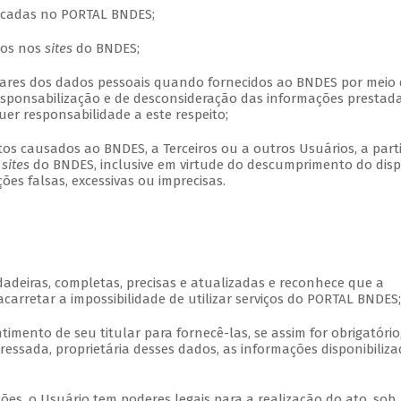
ticadas no PORTAL BNDES;
dos nos
sites
do BNDES;
lares dos dados pessoais quando fornecidos ao BNDES por meio
esponsabilização e de desconsideração das informações prestada
r responsabilidade a este respeito;
tos causados ao BNDES, a Terceiros ou a outros Usuários, a part
s
sites
do BNDES, inclusive em virtude do descumprimento do dis
es falsas, excessivas ou imprecisas.
dadeiras, completas, precisas e atualizadas e reconhece que a
carretar a impossibilidade de utilizar serviços do PORTAL BNDES;
imento de seu titular para fornecê-las, se assim for obrigatório,
ressada, proprietária desses dados, as informações disponibiliz
s, o Usuário tem poderes legais para a realização do ato, sob