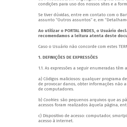
condições para uso dos nossos sites e a fo
Se tiver dúvidas, entre em contato com o Ba
assunto “Outros assuntos” e, em “Detalhame
Ao utilizar o PORTAL BNDES, o Usuário dec
recomendamos a leitura atenta deste doc
Caso o Usuário não concorde com estes TERMO
1. DEFINIÇÕES DE EXPRESSÕES
1.1. As expressões a seguir enumeradas têm 
a) Códigos maliciosos: qualquer programa d
de provocar danos, obter informações não a
de computadores.
b)
Cookies
: são pequenos arquivos que as p
acessos foram realizados àquela página, ent
c) Dispositivo de acesso: computador,
smartp
acesso à internet.