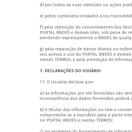
d) por todas as suas omissões ou ações pra
e) pelos conteúdos enviados e/ou transmiti
f) pela obtenção do consentimento dos titu
PORTAL BNDES e demais
sites
, sob pena de r
isentando expressamente o BNDES de qualque
g) pela reparação de danos diretos ou indire
seu acesso e uso do PORTAL BNDES e demai
nestes TERMOS, e pela prestação de informaçõ
7. DECLARAÇÕES DO USUÁRIO
7.1. O Usuário declara que:
a) as informações por ele fornecidas são ver
inconsistência dos dados fornecidos poderá a
b) é titular das informações ou tem o consent
compromete-se a transferir para a parte inte
no PORTAL BNDES e nestes TERMOS;
c) no momento do fornecimento de informaçõe