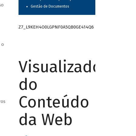
so
Gestão de Documentos
Z7_L9KEH4O0LGPNF0A5QB0GE414Q6
 o
Visualizador
do
Conteúdo
ros
da Web