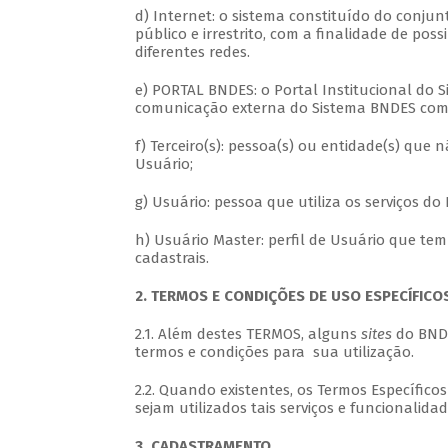
d) Internet: o sistema constituído do conju
público e irrestrito, com a finalidade de pos
diferentes redes.
e) PORTAL BNDES: o Portal Institucional do 
comunicação externa do Sistema BNDES com s
f) Terceiro(s): pessoa(s) ou entidade(s) que
Usuário;
g) Usuário: pessoa que utiliza os serviços d
h) Usuário Master: perfil de Usuário que te
cadastrais.
2. TERMOS E CONDIÇÕES DE USO ESPECÍFICO
2.1. Além destes TERMOS, alguns
sites
do BNDE
termos e condições para sua utilização.
2.2. Quando existentes, os Termos Específico
sejam utilizados tais serviços e funcionalidad
3. CADASTRAMENTO