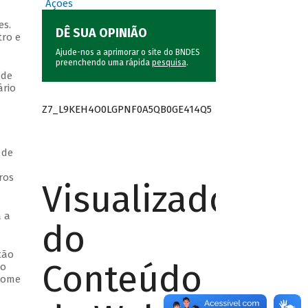
Ações
es.
DÊ SUA OPINIÃO
tro e
Ajude-nos a aprimorar o site do BNDES
preenchendo uma rápida
pesquisa
.
 de
rio
Z7_L9KEH4O0LGPNF0A5QB0GE414Q5
 de
ros
Visualizador
 a
do
tão
Conteúdo
io
nome