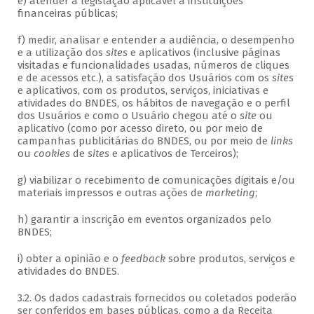
e) atender à legislação aplicável a instituições
financeiras públicas;
f) medir, analisar e entender a audiência, o desempenho
e a utilização dos
sites
e aplicativos (inclusive páginas
visitadas e funcionalidades usadas, números de cliques
e de acessos etc.), a satisfação dos Usuários com os
sites
e aplicativos, com os produtos, serviços, iniciativas e
atividades do BNDES, os hábitos de navegação e o perfil
dos Usuários e como o Usuário chegou até o
site
ou
aplicativo (como por acesso direto, ou por meio de
campanhas publicitárias do BNDES, ou por meio de
links
ou
cookies
de
sites
e aplicativos de Terceiros);
g) viabilizar o recebimento de comunicações digitais e/ou
materiais impressos e outras ações de
marketing
;
h) garantir a inscrição em eventos organizados pelo
BNDES;
i) obter a opinião e o
feedback
sobre produtos, serviços e
atividades do BNDES.
3.2. Os dados cadastrais fornecidos ou coletados poderão
ser conferidos em bases públicas, como a da Receita