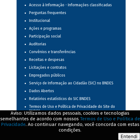
Acesso à Informação - Informações classificadas
Perguntas frequentes
Institucional
Ações e programas
Participação social
Auditorias
Convênios e transferências
Receitas e despesas
Licitações e contratos
Empregados públicos
Serviço de Informação ao Cidadão (SIC) no BNDES
Dados Abertos
Relatórios estatísticos do SIC BNDES
Termos de Uso e Política de Privacidade do Site do
BNDES
Aviso: Utilizamos dados pessoais, cookies e tecnologias
semelhantes de acordo com nossos
Termos de Uso e Política de
Sanções administrativas
Privacidade
. Ao continuar navegando, você concorda com estas
Transparência e prestação de contas
condições.
Gestão de Documentos
Entendi