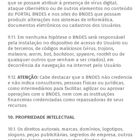
que se possam atribuir à presença de vírus digital,
ataque cibernético ou de outros elementos no conteúdo
do PORTAL BNDES e nos
sites
do BNDES que possam
produzir alterações nos sistemas de informática,
documentos eletrônicos ou cadastros dos Usuários.
9.11. Em nenhuma hipótese o BNDES será responsável
pela instalação no dispositivo de acesso do Usuário ou
de terceiros, de códigos maliciosos (vírus,
trojans,
malware, worm, bot, backdoor, spyware, rootkit
ou de
quaisquer outros que venham a ser criados), em
decorrência da navegação na internet pelo Usuário.
9.12.
ATENÇÃO:
Cabe destacar que o BNDES não credencia
e não indica consultores, pessoas físicas ou jurídicas,
como intermediários para facilitar, agilizar ou aprovar
operações com o BNDES, nem com as instituições
financeiras credenciadas como repassadoras de seus
recursos.
10. PROPRIEDADE INTELECTUAL
10.1. Os direitos autorais, marcas, domínios, logotipos,
slogans
, peças publicitárias, segredos de empresa, outros