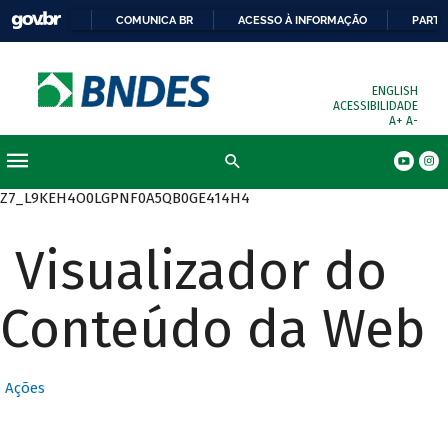
COMUNICA BR
ACESSO À INFORMAÇÃO
PARTI
ENGLISH
ACESSIBILIDADE
A+
A-
Busca
Z7_L9KEH4O0LGPNF0A5QB0GE414H4
Visualizador do
Conteúdo da Web
Ações