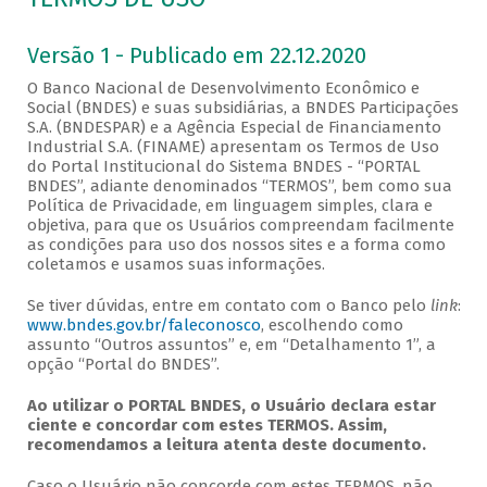
Versão 1 - Publicado em 22.12.2020
O Banco Nacional de Desenvolvimento Econômico e
Social (BNDES) e suas subsidiárias, a BNDES Participações
S.A. (BNDESPAR) e a Agência Especial de Financiamento
Industrial S.A. (FINAME) apresentam os Termos de Uso
do Portal Institucional do Sistema BNDES - “PORTAL
BNDES”, adiante denominados “TERMOS”, bem como sua
Política de Privacidade, em linguagem simples, clara e
objetiva, para que os Usuários compreendam facilmente
as condições para uso dos nossos sites e a forma como
coletamos e usamos suas informações.
Se tiver dúvidas, entre em contato com o Banco pelo
link
:
www.bndes.gov.br/faleconosco
, escolhendo como
assunto “Outros assuntos” e, em “Detalhamento 1”, a
opção “Portal do BNDES”.
Ao utilizar o PORTAL BNDES, o Usuário declara estar
ciente e concordar com estes TERMOS. Assim,
recomendamos a leitura atenta deste documento.
Caso o Usuário não concorde com estes TERMOS, não