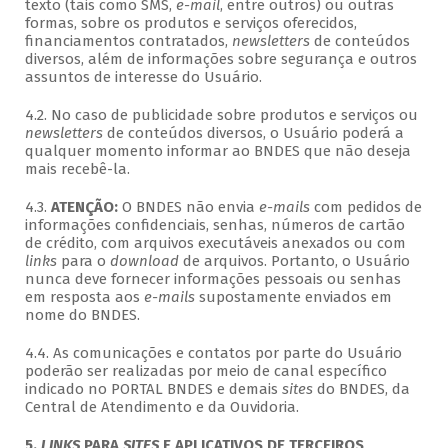
texto (tais como SMS,
e-mail
, entre outros) ou outras
formas, sobre os produtos e serviços oferecidos,
financiamentos contratados,
newsletters
de conteúdos
diversos, além de informações sobre segurança e outros
assuntos de interesse do Usuário.
4.2. No caso de publicidade sobre produtos e serviços ou
newsletters
de conteúdos diversos, o Usuário poderá a
qualquer momento informar ao BNDES que não deseja
mais recebê-la.
4.3.
ATENÇÃO:
O BNDES não envia
e-mails
com pedidos de
informações confidenciais, senhas, números de cartão
de crédito, com arquivos executáveis anexados ou com
links
para o
download
de arquivos. Portanto, o Usuário
nunca deve fornecer informações pessoais ou senhas
em resposta aos
e-mails
supostamente enviados em
nome do BNDES.
4.4. As comunicações e contatos por parte do Usuário
poderão ser realizadas por meio de canal específico
indicado no PORTAL BNDES e demais
sites
do BNDES, da
Central de Atendimento e da Ouvidoria.
5.
LINKS
PARA
SITES
E APLICATIVOS DE TERCEIROS