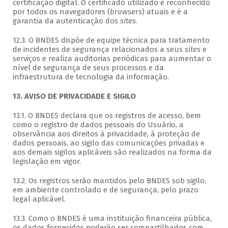
certificação digital. O certificado utilizado é reconhecido
por todos os navegadores (
browsers
) atuais e é a
garantia da autenticação dos
sites
.
12.3. O BNDES dispõe de equipe técnica para tratamento
de incidentes de segurança relacionados a seus
sites
e
serviços e realiza auditorias periódicas para aumentar o
nível de segurança de seus processos e da
infraestrutura de tecnologia da informação.
13. AVISO DE PRIVACIDADE E SIGILO
13.1. O BNDES declara que os registros de acesso, bem
como o registro de dados pessoais do Usuário, a
observância aos direitos à privacidade, à proteção de
dados pessoais, ao sigilo das comunicações privadas e
aos demais sigilos aplicáveis são realizados na forma da
legislação em vigor.
13.2. Os registros serão mantidos pelo BNDES sob sigilo,
em ambiente controlado e de segurança, pelo prazo
legal aplicável.
13.3. Como o BNDES é uma instituição financeira pública,
os dados fornecidos poderão ser compartilhados com