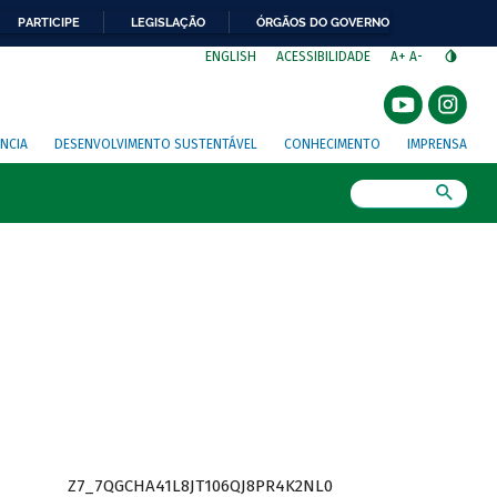
PARTICIPE
LEGISLAÇÃO
ÓRGÃOS DO GOVERNO
⁣
ENGLISH
ACESSIBILIDADE
A+
A-
NCIA
DESENVOLVIMENTO SUSTENTÁVEL
CONHECIMENTO
IMPRENSA
Busca
Z7_7QGCHA41L8JT106QJ8PR4K2NL0