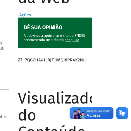
Ações
DÊ SUA OPINIÃO
Ajude-nos a aprimorar o site do BNDES
preenchendo uma rápida
pesquisa
.
o
is,
Z7_7QGCHA41L8JT106QJ8PR4K2NL1
Visualizador
do
obre