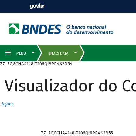
Z7_7QGCHA41L8JT106QJ8PR4K2N54
Visualizador do 
Ações
Z7_7QGCHA41L8JT106QJ8PR4K2N55