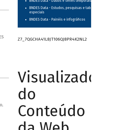
BNDES Data - Dados e séries temporais
BNDES Data - Estudos, pesquisas e tabelas
especiais
BNDES Data - Painéis e infográficos
ES
Z7_7QGCHA41L8JT106QJ8PR4K2NL2
Visualizador
do
Conteúdo
o,
da Web