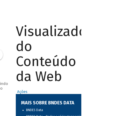
Visualizador
do
Conteúdo
da Web
uindo
do
Ações
MAIS SOBRE BNDES DATA
BNDES Data