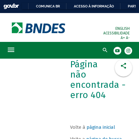
COMUNICA BR
ACESSO À INFORMAÇÃO
PARTI
ENGLISH
ACESSIBILIDADE
A+
A-
Busca
Página
não
encontrada -
erro 404
Volte à
página inicial
Visite a
página de busca