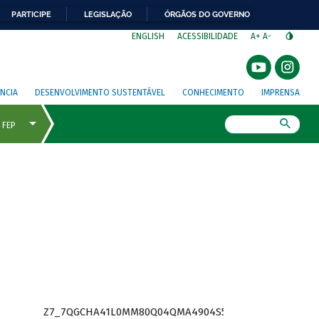
PARTICIPE
LEGISLAÇÃO
ÓRGÃOS DO GOVERNO
⁣
ENGLISH
ACESSIBILIDADE
A+
A-
NCIA
DESENVOLVIMENTO SUSTENTÁVEL
CONHECIMENTO
IMPRENSA
Busca
Z7_7QGCHA41L0MM80Q04QMA4904S5