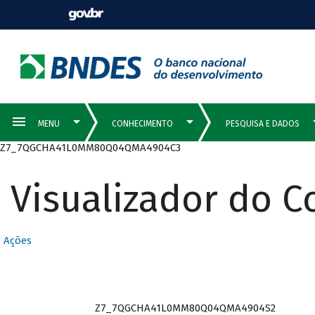
Z7_7QGCHA41L0MM80Q04QMA4904C3
Visualizador do 
Ações
Z7_7QGCHA41L0MM80Q04QMA4904S2