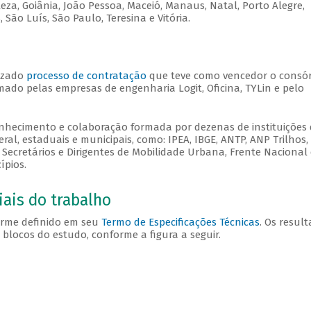
taleza, Goiânia, João Pessoa, Maceió, Manaus, Natal, Porto Alegre,
s, São Luís, São Paulo, Teresina e Vitória.
lizado
processo de contratação
que teve como vencedor o consór
mado pelas empresas de engenharia Logit, Oficina, TYLin e pelo
nhecimento e colaboração formada por dezenas de instituições
al, estaduais e municipais, como: IPEA, IBGE, ANTP, ANP Trilhos,
 Secretários e Dirigentes de Mobilidade Urbana, Frente Nacional
ípios.
iais do trabalho
orme definido em seu
Termo de Especificações Técnicas
. Os resul
blocos do estudo, conforme a figura a seguir.