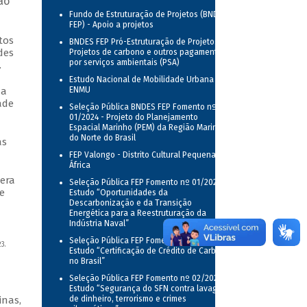
ão
Fundo de Estruturação de Projetos (BNDES
FEP) - Apoio a projetos
tos
BNDES FEP Pró-Estruturação de Projetos -
des
Projetos de carbono e outros pagamentos
por serviços ambientais (PSA)
.
Estudo Nacional de Mobilidade Urbana -
da
ENMU
ade
Seleção Pública BNDES FEP Fomento nº
01/2024 - Projeto do Planejamento
Espacial Marinho (PEM) da Região Marinha
do Norte do Brasil
as
FEP Valongo - Distrito Cultural Pequena
África
lera
Seleção Pública FEP Fomento nº 01/2025 -
e
Estudo “Oportunidades da
Descarbonização e da Transição
Energética para a Reestruturação da
Indústria Naval”
Seleção Pública FEP Fomento nº 01/2026 -
3.
Estudo “Certificação de Crédito de Carbono
no Brasil”
Seleção Pública FEP Fomento nº 02/2026 -
Estudo “Segurança do SFN contra lavagem
inas,
de dinheiro, terrorismo e crimes