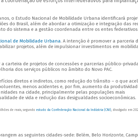
 a coordenação de esforços interfederativos para implantaç
anos, o Estudo Nacional de Mobilidade Urbana identificará proje
ões do Brasil, além de abordar a otimização e integração das re
nto do sistema e a gestão coordenada entre os entes federativos
cional de Mobilidade Urbana
. A intenção é promover a parceria 
abilizar projetos, além de impulsionar investimentos em mobilid
a carteira de projetos de concessões e parcerias público-privad
horia dos serviços públicos no âmbito do Novo PAC.
fícios diretos e indiretos, como redução do trânsito – o que ace
poluentes, menos acidentes e, por fim, aumento da produtividad
unidades na cidade, principalmente pelas populações mais
ualidade de vida e redução das desigualdades socioeconômicas.
ilhões de reais, segundo
estudo da Confederação Nacional da Indústria (CNI)
, divulgado em 202
rangem as seguintes cidades-sede: Belém, Belo Horizonte, Camp