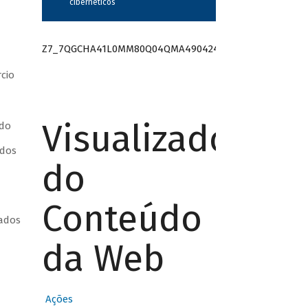
cibernéticos”
Z7_7QGCHA41L0MM80Q04QMA490424
cio
Visualizador
 do
 dos
do
Conteúdo
tados
da Web
Ações