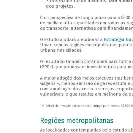
oferecimento de insumos para apoiar
dos projetos.
Com perspectiva de longo prazo para até 30 
de média e alta capacidades em todas as regi
de transporte, alternativas para financiame
O estudo ajudará a elaborar a
Estratégia Na
União com as regiões metropolitanas para vi
urbana nas cidades.
O resultado também contribuirá para formar 
(PPPs) que promovam investimentos para mel
A maior adoção dos meios coletivos traz bene
viagens –, menos emissão de gases estufa e 
com ampliação do acesso a serviços e oport
vulneráveis, o que resulta em melhoria da q
1
O déficit de investimentos no setor atinge pelo menos R$ 300 b
Regiões metropolitanas
As localidades contempladas pelo estudo ab