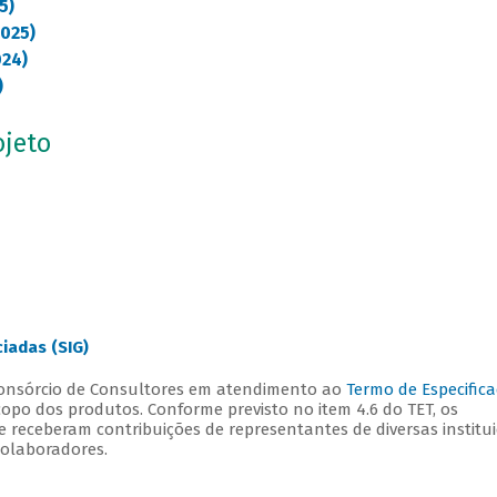
5)
2025)
024)
)
ojeto
iadas (SIG)
onsórcio de Consultores em atendimento ao
Termo de Especific
copo dos produtos. Conforme previsto no item 4.6 do TET, os
e receberam contribuições de representantes de diversas institu
Colaboradores.