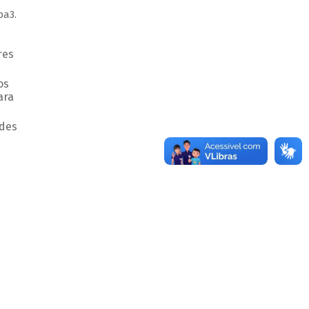
pa3.
res
os
ara
edes