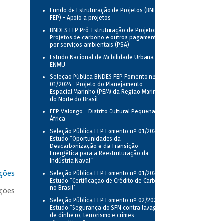
Fundo de Estruturação de Projetos (BNDES
FEP) - Apoio a projetos
BNDES FEP Pró-Estruturação de Projetos -
Projetos de carbono e outros pagamentos
por serviços ambientais (PSA)
Estudo Nacional de Mobilidade Urbana -
ENMU
Seleção Pública BNDES FEP Fomento nº
01/2024 - Projeto do Planejamento
Espacial Marinho (PEM) da Região Marinha
do Norte do Brasil
FEP Valongo - Distrito Cultural Pequena
África
Seleção Pública FEP Fomento nº 01/2025 -
Estudo “Oportunidades da
Descarbonização e da Transição
Energética para a Reestruturação da
Indústria Naval”
ações
Seleção Pública FEP Fomento nº 01/2026 -
Estudo “Certificação de Crédito de Carbono
no Brasil”
ições
Seleção Pública FEP Fomento nº 02/2026 -
Estudo “Segurança do SFN contra lavagem
de dinheiro, terrorismo e crimes