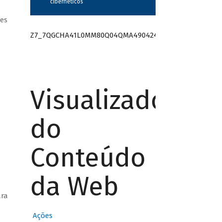
cibernéticos”
es
Z7_7QGCHA41L0MM80Q04QMA490424
Visualizador
do
Conteúdo
da Web
ara
Ações