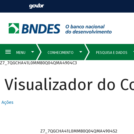
Z7_7QGCHA41L0MM80Q04QMA4904C3
Visualizador do 
Ações
Z7_7QGCHA41L0MM80Q04QMA4904S2