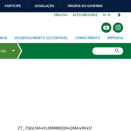
PARTICIPE
LEGISLAÇÃO
ÓRGÃOS DO GOVERNO
⁣
ENGLISH
ACESSIBILIDADE
A+
A-
NCIA
DESENVOLVIMENTO SUSTENTÁVEL
CONHECIMENTO
IMPRENSA
Busca
Z7_7QGCHA41L0MM80Q04QMA4904S5