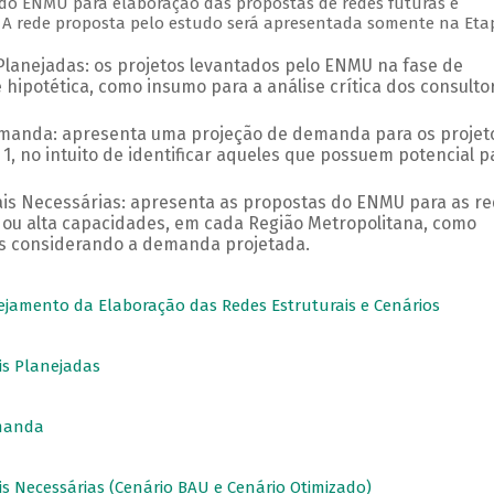
do ENMU para elaboração das propostas de redes futuras é
. A rede proposta pelo estudo será apresentada somente na Eta
 Planejadas: os projetos levantados pelo ENMU na fase de
hipotética, como insumo para a análise crítica dos consulto
Demanda: apresenta uma projeção de demanda para os projet
1, no intuito de identificar aqueles que possuem potencial p
rais Necessárias: apresenta as propostas do ENMU para as r
 ou alta capacidades, em cada Região Metropolitana, como
tos considerando a demanda projetada.
jamento da Elaboração das Redes Estruturais e Cenários
ais Planejadas
emanda
is Necessárias (Cenário BAU e Cenário Otimizado)