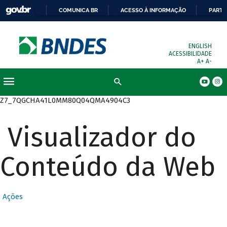
COMUNICA BR
ACESSO À INFORMAÇÃO
PARTI
ENGLISH
ACESSIBILIDADE
A+
A-
Busca
Z7_7QGCHA41L0MM80Q04QMA4904C3
Visualizador do
Conteúdo da Web
Ações