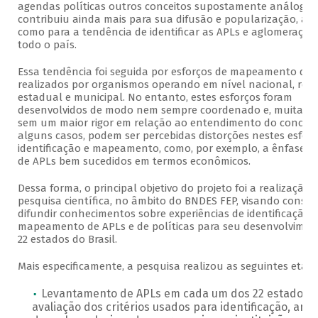
agendas políticas outros conceitos supostamente análogos.
contribuiu ainda mais para sua difusão e popularização, as
como para a tendência de identificar as APLs e aglomeraçõe
todo o país.
Essa tendência foi seguida por esforços de mapeamento de 
realizados por organismos operando em nível nacional, regi
estadual e municipal. No entanto, estes esforços foram
desenvolvidos de modo nem sempre coordenado e, muita vez
sem um maior rigor em relação ao entendimento do conceit
alguns casos, podem ser percebidas distorções nestes esforç
identificação e mapeamento, como, por exemplo, a ênfase e
de APLs bem sucedidos em termos econômicos.
Dessa forma, o principal objetivo do projeto foi a realização 
pesquisa científica, no âmbito do BNDES FEP, visando consol
difundir conhecimentos sobre experiências de identificação 
mapeamento de APLs e de políticas para seu desenvolvime
22 estados do Brasil.
Mais especificamente, a pesquisa realizou as seguintes etapa
Levantamento de APLs em cada um dos 22 estados,
avaliação dos critérios usados para identificação, anál