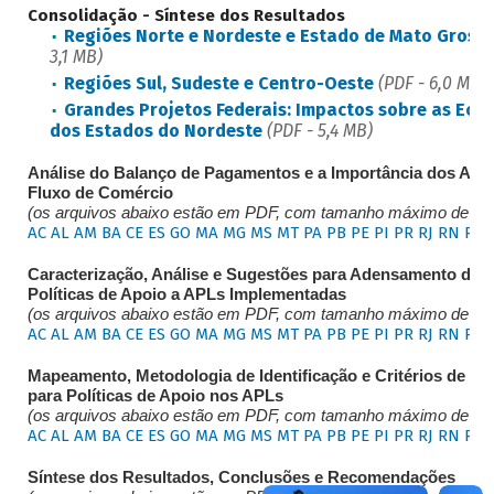
Consolidação - Síntese dos Resultados
Regiões Norte e Nordeste e Estado de Mato Gross
3,1 MB)
Regiões Sul, Sudeste e Centro-Oeste
(PDF - 6,0 MB)
Grandes Projetos Federais: Impactos sobre as Eco
dos Estados do Nordeste
(PDF - 5,4 MB)
Análise do Balanço de Pagamentos e a Importância dos APL
Fluxo de Comércio
(os arquivos abaixo estão em PDF, com tamanho máximo de 8 
AC
AL
AM
BA
CE
ES
GO
MA
MG
MS
MT
PA
PB
PE
PI
PR
RJ
RN
RS
Caracterização, Análise e Sugestões para Adensamento das
Políticas de Apoio a APLs Implementadas
(os arquivos abaixo estão em PDF, com tamanho máximo de 7 
AC
AL
AM
BA
CE
ES
GO
MA
MG
MS
MT
PA
PB
PE
PI
PR
RJ
RN
RS
Mapeamento, Metodologia de Identificação e Critérios de Se
para Políticas de Apoio nos APLs
(os arquivos abaixo estão em PDF, com tamanho máximo de 6 
AC
AL
AM
BA
CE
ES
GO
MA
MG
MS
MT
PA
PB
PE
PI
PR
RJ
RN
RS
Síntese dos Resultados, Conclusões e Recomendações