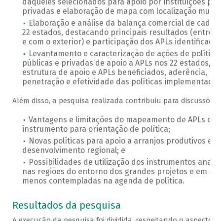
daqueles selecionados para apoio por instituições púb
privadas e elaboração de mapa com localização munici
Elaboração e análise da balança comercial de cada 
22 estados, destacando principais resultados (entre 
e com o exterior) e participação dos APLs identificados
Levantamento e caracterização de ações de política
públicas e privadas de apoio a APLs nos 22 estados,
estrutura de apoio e APLs beneficiados, aderência,
penetração e efetividade das políticas implementadas
Além disso, a pesquisa realizada contribuiu para discussões 
Vantagens e limitações do mapeamento de APLs co
instrumento para orientação de política;
Novas políticas para apoio a arranjos produtivos e
desenvolvimento regional; e
Possibilidades de utilização dos instrumentos anali
nas regiões do entorno dos grandes projetos e em ár
menos contempladas na agenda de política.
Resultados da pesquisa
A execução da pesquisa foi dividida, respeitando o aspecto re