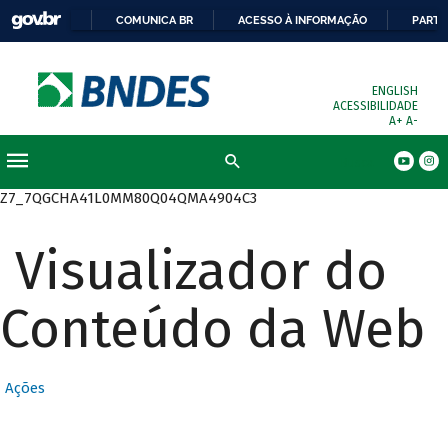
COMUNICA BR
ACESSO À INFORMAÇÃO
PARTI
ENGLISH
ACESSIBILIDADE
A+
A-
Busca
Z7_7QGCHA41L0MM80Q04QMA4904C3
Visualizador do
Conteúdo da Web
Ações