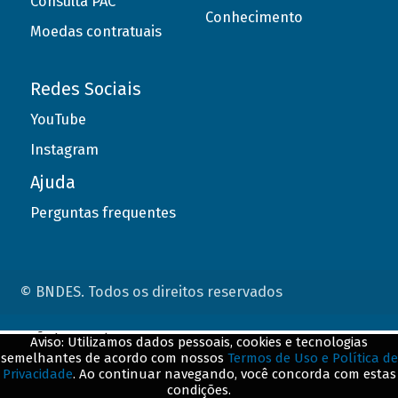
Consulta PAC
Conhecimento
Moedas contratuais
Redes Sociais
YouTube
Instagram
Ajuda
Perguntas frequentes
© BNDES. Todos os direitos reservados
ConteÃºdo complementar
Aviso: Utilizamos dados pessoais, cookies e tecnologias
semelhantes de acordo com nossos
Termos de Uso e Política de
${title}
${badge}
Privacidade
. Ao continuar navegando, você concorda com estas
condições.
${loading}