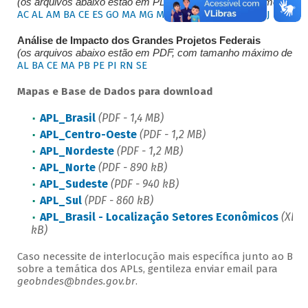
(os arquivos abaixo estão em PDF, com tamanho máximo de 3,
AC
AL
AM
BA
CE
ES
GO
MA
MG
MS
MT
PA
PB
PE
PI
PR
RJ
RN
RS
Análise de Impacto dos Grandes Projetos Federais
(os arquivos abaixo estão em PDF, com tamanho máximo de 6,
AL
BA
CE
MA
PB
PE
PI
RN
SE
Mapas e Base de Dados para download
APL_Brasil
(PDF - 1,4 MB)
APL_Centro-Oeste
(PDF - 1,2 MB)
APL_Nordeste
(PDF - 1,2 MB)
APL_Norte
(PDF - 890 kB)
APL_Sudeste
(PDF - 940 kB)
APL_Sul
(PDF - 860 kB)
APL_Brasil - Localização Setores Econômicos
(XLSX
kB)
Caso necessite de interlocução mais específica junto ao BN
sobre a temática dos APLs, gentileza enviar email para
geobndes@bndes.gov.br
.