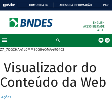
COMUNICA BR
ACESSO À INFORMAÇÃO
PARTI
ENGLISH
ACESSIBILIDADE
A+
A-
Busca
Z7_7QGCHA41L0MM80Q04QMA4904C3
Visualizador do
Conteúdo da Web
Ações