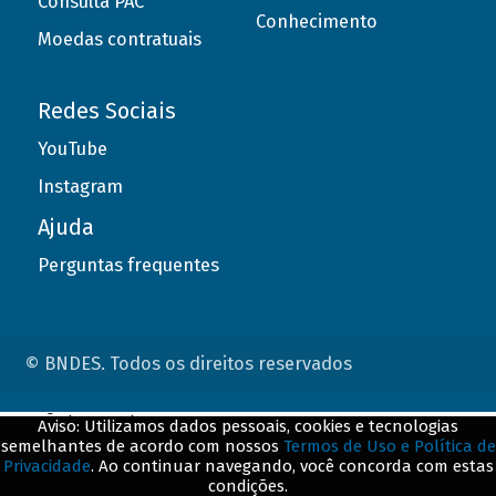
Consulta PAC
Conhecimento
Moedas contratuais
Redes Sociais
YouTube
Instagram
Ajuda
Perguntas frequentes
© BNDES. Todos os direitos reservados
ConteÃºdo complementar
Aviso: Utilizamos dados pessoais, cookies e tecnologias
semelhantes de acordo com nossos
Termos de Uso e Política de
${title}
${badge}
Privacidade
. Ao continuar navegando, você concorda com estas
condições.
${loading}