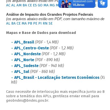
(os arquivos abaixo estão em PDF, com tamanho máximo de 3,
AC
AL
AM
BA
CE
ES
GO
MA
MG
MS
MT
PA
PB
PE
PI
PR
RJ
RN
RS
Análise de Impacto dos Grandes Projetos Federais
(os arquivos abaixo estão em PDF, com tamanho máximo de 6,
AL
BA
CE
MA
PB
PE
PI
RN
SE
Mapas e Base de Dados para download
APL_Brasil
(PDF - 1,4 MB)
APL_Centro-Oeste
(PDF - 1,2 MB)
APL_Nordeste
(PDF - 1,2 MB)
APL_Norte
(PDF - 890 kB)
APL_Sudeste
(PDF - 940 kB)
APL_Sul
(PDF - 860 kB)
APL_Brasil - Localização Setores Econômicos
(XLSX
kB)
Caso necessite de interlocução mais específica junto ao BN
sobre a temática dos APLs, gentileza enviar email para
geobndes@bndes.gov.br
.