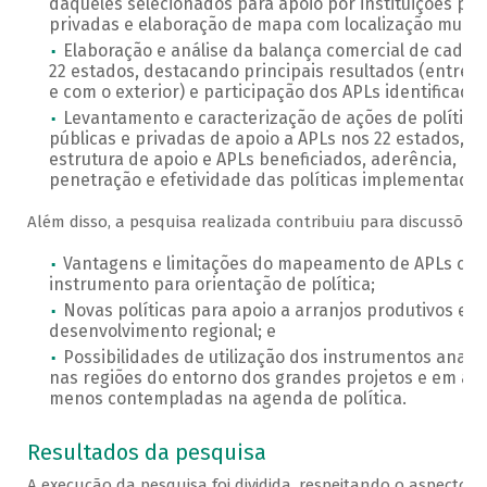
daqueles selecionados para apoio por instituições púb
privadas e elaboração de mapa com localização munici
Elaboração e análise da balança comercial de cada 
22 estados, destacando principais resultados (entre 
e com o exterior) e participação dos APLs identificados
Levantamento e caracterização de ações de política
públicas e privadas de apoio a APLs nos 22 estados,
estrutura de apoio e APLs beneficiados, aderência,
penetração e efetividade das políticas implementadas
Além disso, a pesquisa realizada contribuiu para discussões 
Vantagens e limitações do mapeamento de APLs co
instrumento para orientação de política;
Novas políticas para apoio a arranjos produtivos e
desenvolvimento regional; e
Possibilidades de utilização dos instrumentos anali
nas regiões do entorno dos grandes projetos e em ár
menos contempladas na agenda de política.
Resultados da pesquisa
A execução da pesquisa foi dividida, respeitando o aspecto re