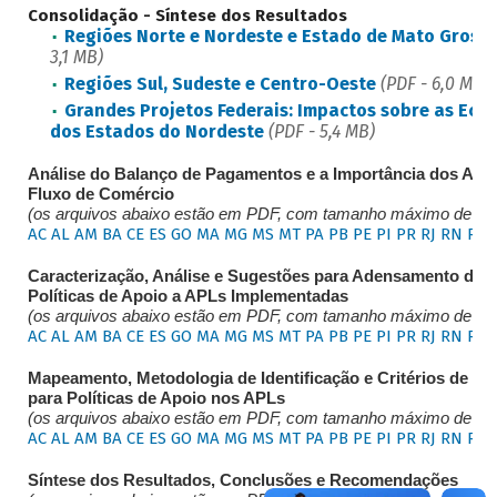
Consolidação - Síntese dos Resultados
Regiões Norte e Nordeste e Estado de Mato Gross
3,1 MB)
Regiões Sul, Sudeste e Centro-Oeste
(PDF - 6,0 MB)
Grandes Projetos Federais: Impactos sobre as Eco
dos Estados do Nordeste
(PDF - 5,4 MB)
Análise do Balanço de Pagamentos e a Importância dos APL
Fluxo de Comércio
(os arquivos abaixo estão em PDF, com tamanho máximo de 8 
AC
AL
AM
BA
CE
ES
GO
MA
MG
MS
MT
PA
PB
PE
PI
PR
RJ
RN
RS
Caracterização, Análise e Sugestões para Adensamento das
Políticas de Apoio a APLs Implementadas
(os arquivos abaixo estão em PDF, com tamanho máximo de 7 
AC
AL
AM
BA
CE
ES
GO
MA
MG
MS
MT
PA
PB
PE
PI
PR
RJ
RN
RS
Mapeamento, Metodologia de Identificação e Critérios de Se
para Políticas de Apoio nos APLs
(os arquivos abaixo estão em PDF, com tamanho máximo de 6 
AC
AL
AM
BA
CE
ES
GO
MA
MG
MS
MT
PA
PB
PE
PI
PR
RJ
RN
RS
Síntese dos Resultados, Conclusões e Recomendações