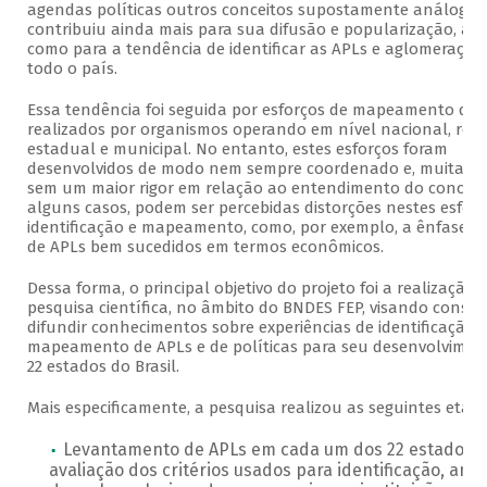
agendas políticas outros conceitos supostamente análogos.
contribuiu ainda mais para sua difusão e popularização, as
como para a tendência de identificar as APLs e aglomeraçõe
todo o país.
Essa tendência foi seguida por esforços de mapeamento de 
realizados por organismos operando em nível nacional, regi
estadual e municipal. No entanto, estes esforços foram
desenvolvidos de modo nem sempre coordenado e, muita vez
sem um maior rigor em relação ao entendimento do conceit
alguns casos, podem ser percebidas distorções nestes esforç
identificação e mapeamento, como, por exemplo, a ênfase e
de APLs bem sucedidos em termos econômicos.
Dessa forma, o principal objetivo do projeto foi a realização 
pesquisa científica, no âmbito do BNDES FEP, visando consol
difundir conhecimentos sobre experiências de identificação 
mapeamento de APLs e de políticas para seu desenvolvime
22 estados do Brasil.
Mais especificamente, a pesquisa realizou as seguintes etapa
Levantamento de APLs em cada um dos 22 estados,
avaliação dos critérios usados para identificação, anál