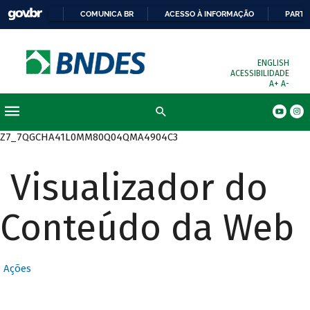
COMUNICA BR
ACESSO À INFORMAÇÃO
PARTI
ENGLISH
ACESSIBILIDADE
A+
A-
Busca
Z7_7QGCHA41L0MM80Q04QMA4904C3
Visualizador do
Conteúdo da Web
Ações