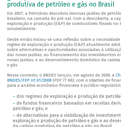
produtiva de petróleo e gás no Brasil
Em 2007, a Petrobras descobriu imensas jazidas de petróleo e
brasileiro, na camada do pré-sal. Com a descoberta, a capac
exploração e produção (E&P) de combustíveis fósseis no Bra
sensivelmente.
Desde então iniciou-se uma reflexão sobre a necessidade de
regime de exploração e produção (E&P) atualmente adotad
sobre alternativas e oportunidades associadas à utilização d
das novas jazidas, ao financiamento dos investimentos em E
novas jazidas, e ao desenvolvimento doméstico da cadeia pr
e gás.
Nesse contexto, o BNDES lançou, em agosto de 2008, a
Cham
BNDES/FEP nº 01/2008
(
PDF 77 kB)
, com o objetivo de financ
para a análise econômico-financeira e jurídico-regulatória:
dos regimes de exploração e produção de petróleo e
de fundos financeiros baseados em receitas deriva
petróleo e gás; e
de alternativas para a viabilização de investimentos
exploração e produção de petróleo e gás e ao desenvo
da cadeia produtiva de petróleo e gás no Brasil.