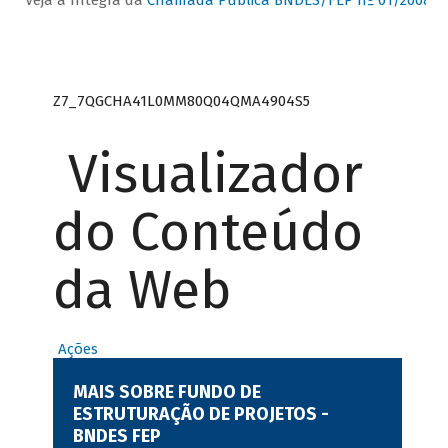
Veja a íntegra da
Chamada Pública BNDES/FEP nº 01/2008
(
P
Z7_7QGCHA41L0MM80Q04QMA4904S5
Visualizador
do Conteúdo
da Web
Ações
MAIS SOBRE FUNDO DE
ESTRUTURAÇÃO DE PROJETOS -
BNDES FEP