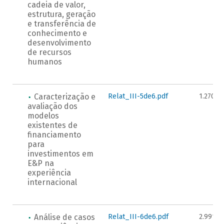
cadeia de valor,
estrutura, geração
e transferência de
conhecimento e
desenvolvimento
de recursos
humanos
Caracterização e
Relat_III-5de6.pdf
1.270KB
avaliação dos
modelos
existentes de
financiamento
para
investimentos em
E&P na
experiência
internacional
Análise de casos
Relat_III-6de6.pdf
2.991K