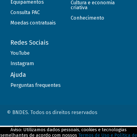
Equipamentos
Cultura e economia
criativa
Consulta PAC
Conhecimento
Moedas contratuais
Redes Sociais
YouTube
Instagram
Ajuda
Perguntas frequentes
© BNDES. Todos os direitos reservados
ConteÃºdo complementar
Aviso: Utilizamos dados pessoais, cookies e tecnologias
semelhantes de acordo com nossos
Termos de Uso e Política de