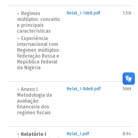
Regimes
Relat_I-7de8.pdf
1.536KB
múltiplos: conceito
e principais
características
Experiência
internacional com
Regimes múltiplos:
Federação Russa e
República Federal
da Nigéria
Anexo I.
Relat_I-8de8.pdf
506KB
Metodologia da
avaliação
financeira dos
regimes fiscais
Relatório I
Relat_I.pdf
8.948K