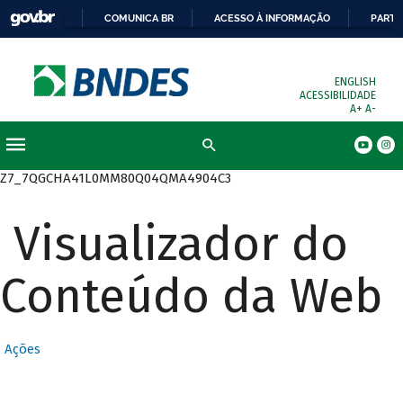
COMUNICA BR
ACESSO À INFORMAÇÃO
PARTI
ENGLISH
ACESSIBILIDADE
A+
A-
Busca
Z7_7QGCHA41L0MM80Q04QMA4904C3
Visualizador do
Conteúdo da Web
Ações