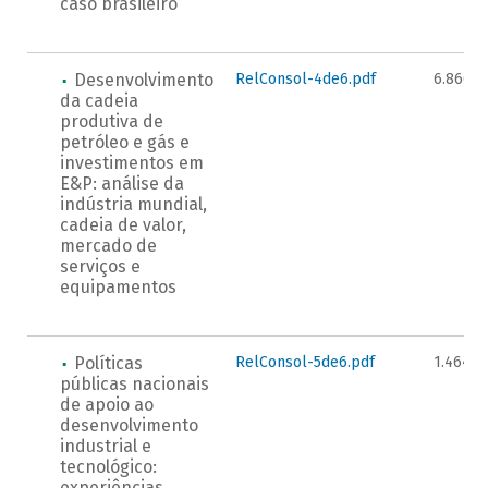
caso brasileiro
Desenvolvimento
RelConsol-4de6.pdf
6.866K
da cadeia
produtiva de
petróleo e gás e
investimentos em
E&P: análise da
indústria mundial,
cadeia de valor,
mercado de
serviços e
equipamentos
Políticas
RelConsol-5de6.pdf
1.464K
públicas nacionais
de apoio ao
desenvolvimento
industrial e
tecnológico:
experiências