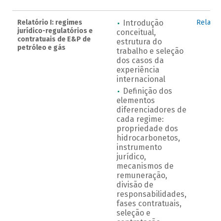
Relatório I: regimes
Introdução
Relat_I
jurídico-regulatórios e
conceitual,
contratuais de E&P de
estrutura do
petróleo e gás
trabalho e seleção
dos casos da
experiência
internacional
Definição dos
elementos
diferenciadores de
cada regime:
propriedade dos
hidrocarbonetos,
instrumento
jurídico,
mecanismos de
remuneração,
divisão de
responsabilidades,
fases contratuais,
seleção e