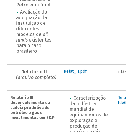
Petroleum Fund
Avaliação da
adequação da
instituição de
diferentes
modelos de
oil
funds
existentes
para o caso
brasileiro
Relatório II
Relat_II.pdf
4.137KB
(arquivo completo)
Relatório III:
Caracterização
Relat_I
desenvolvimento da
1de6.pd
da indústria
cadeia produtiva de
mundial de
petróleo e gás e
equipamentos de
investimentos em E&P
exploração e
produção de
petróleo e gás