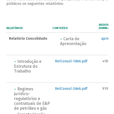
públicos os seguintes relatórios:
ARQUIVOS 
RELATÓRIOS
CONTEÚDO
DOWNLOAD
Relatório Consolidado
Carta de
apresen
Apresentação
Introdução e
RelConsol-1de6.pdf
418KB
Estrutura do
Trabalho
Regimes
RelConsol-2de6.pdf
919KB
jurídico-
regulatórios e
contratuais de E&P
de petróleo e gás