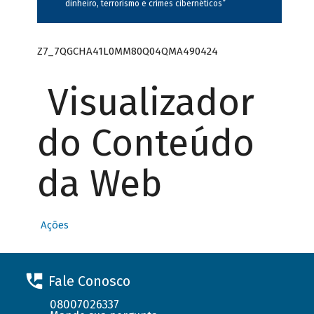
dinheiro, terrorismo e crimes cibernéticos”
Z7_7QGCHA41L0MM80Q04QMA490424
Visualizador
do Conteúdo
da Web
Ações
Fale Conosco
08007026337