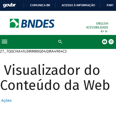
COMUNICA BR
ACESSO À INFORMAÇÃO
PARTI
ENGLISH
ACESSIBILIDADE
A+
A-
Busca
Z7_7QGCHA41L0MM80Q04QMA4904C3
Visualizador do
Conteúdo da Web
Ações