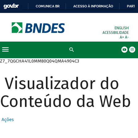
COMUNICA BR
ACESSO À INFORMAÇÃO
PARTI
ENGLISH
ACESSIBILIDADE
A+
A-
Busca
Z7_7QGCHA41L0MM80Q04QMA4904C3
Visualizador do
Conteúdo da Web
Ações