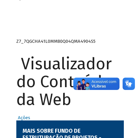
Z7_7QGCHA41L0MM80Q04QMA4904S5
Visualizador
do Conteúdo
da Web
Ações
MAIS SOBRE FUNDO DE
ESTRUTURAÇÃO DE PROJETOS -