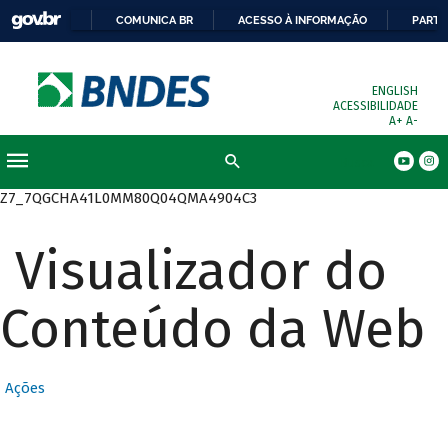
COMUNICA BR
ACESSO À INFORMAÇÃO
PARTI
ENGLISH
ACESSIBILIDADE
A+
A-
Busca
Z7_7QGCHA41L0MM80Q04QMA4904C3
Visualizador do
Conteúdo da Web
Ações