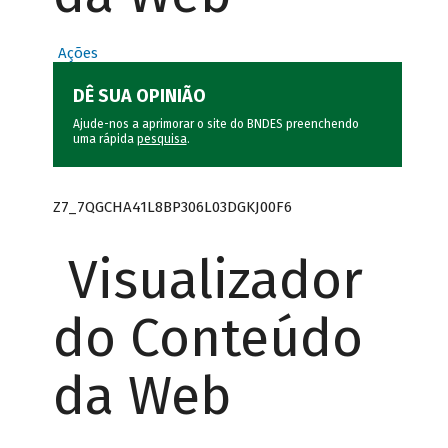
Ações
DÊ SUA OPINIÃO
Ajude-nos a aprimorar o site do BNDES preenchendo
uma rápida
pesquisa
.
Z7_7QGCHA41L8BP306L03DGKJ00F6
Visualizador
do Conteúdo
da Web