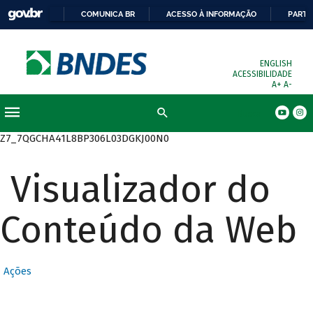
COMUNICA BR
ACESSO À INFORMAÇÃO
PARTI
ENGLISH
ACESSIBILIDADE
A+
A-
Busca
Z7_7QGCHA41L8BP306L03DGKJ00N0
Visualizador do
Conteúdo da Web
Ações