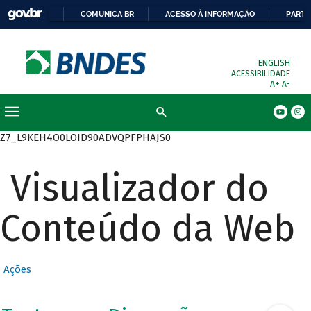
COMUNICA BR
ACESSO À INFORMAÇÃO
PARTI
ENGLISH
ACESSIBILIDADE
A+
A-
Busca
Z7_L9KEH4O0LOID90ADVQPFPHAJS0
Visualizador do
Conteúdo da Web
Ações