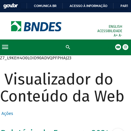
COMUNICA BR
ACESSO À INFORMAÇÃO
PARTI
ENGLISH
ACESSIBILIDADE
A+
A-
Busca
Z7_L9KEH4O0LOID90ADVQPFPHAJ23
Visualizador do
Conteúdo da Web
Ações