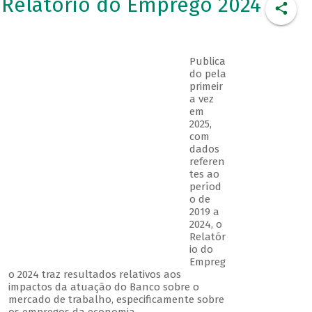
Relatório do Emprego 2024
Publica
do pela
primeir
a vez
em
2025,
com
dados
referen
tes ao
períod
o de
2019 a
2024, o
Relatór
io do
Empreg
o 2024 traz resultados relativos aos
impactos da atuação do Banco sobre o
mercado de trabalho, especificamente sobre