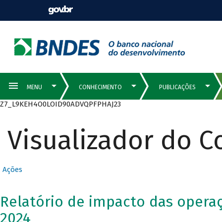
Z7_L9KEH4O0LOID90ADVQPFPHAJ23
Visualizador do 
Ações
Relatório de impacto das opera
2024