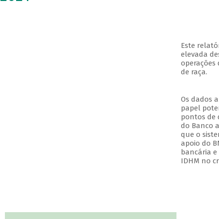
Este relat
elevada de
operações 
de raça.
Os dados a
papel pote
pontos de 
do Banco 
que o siste
apoio do B
bancária e
IDHM no cr