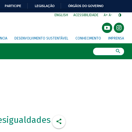
PARTICIPE
LEGISLAÇÃO
ÓRGÃOS DO GOVERNO
⁣
ENGLISH
ACESSIBILIDADE
A+
A-
NCIA
DESENVOLVIMENTO SUSTENTÁVEL
CONHECIMENTO
IMPRENSA
Busca
esigualdades