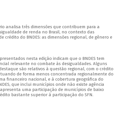
ório analisa três dimensões que contribuem para a
sigualdade de renda no Brasil, no contexto das
de crédito do BNDES: as dimensões regional, de gênero e
presentados nesta edição indicam que o BNDES tem
ncial relevante no combate às desigualdades. Alguns
destaque são relativos à questão regional, com o crédito
atuando de forma menos concentrada regionalmente do
ma financeiro nacional, e à cobertura geográfica do
NDES, que inclui municípios onde não existe agência
 apresenta uma participação de municípios de baixo
édito bastante superior à participação do SFN.