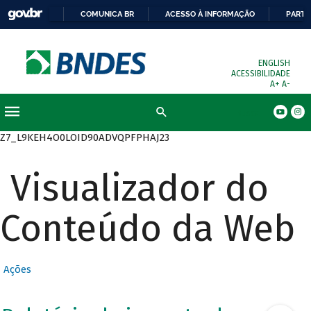
COMUNICA BR
ACESSO À INFORMAÇÃO
PARTI
ENGLISH
ACESSIBILIDADE
A+
A-
Busca
Z7_L9KEH4O0LOID90ADVQPFPHAJ23
Visualizador do
Conteúdo da Web
Ações