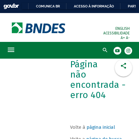
COMUNICA BR
ACESSO À INFORMAÇÃO
PARTI
ENGLISH
ACESSIBILIDADE
A+
A-
Busca
Página
não
encontrada -
erro 404
Volte à
página inicial
Visite a
página de busca