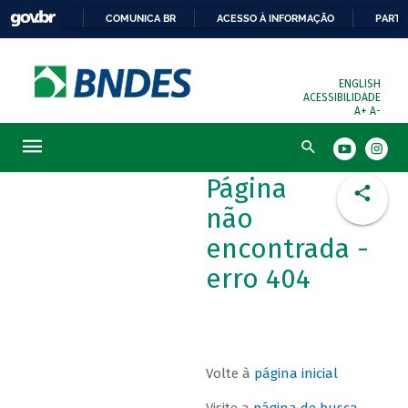
COMUNICA BR
ACESSO À INFORMAÇÃO
PARTI
ENGLISH
ACESSIBILIDADE
A+
A-
Busca
Página
não
encontrada -
erro 404
Volte à
página inicial
Visite a
página de busca