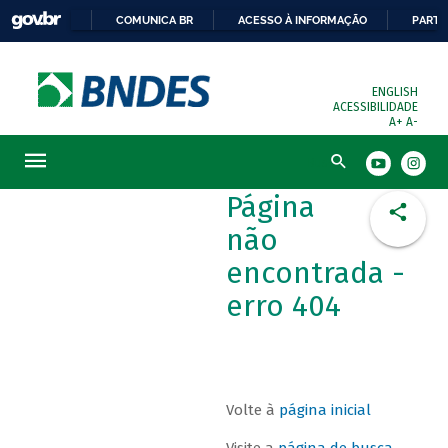
COMUNICA BR
ACESSO À INFORMAÇÃO
PARTI
ENGLISH
ACESSIBILIDADE
A+
A-
Busca
Página
não
encontrada -
erro 404
Volte à
página inicial
Visite a
página de busca