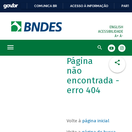
COMUNICA BR
ACESSO À INFORMAÇÃO
PARTI
ENGLISH
ACESSIBILIDADE
A+
A-
Busca
Página
não
encontrada -
erro 404
Volte à
página inicial
Visite a
página de busca