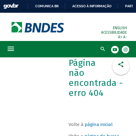
COMUNICA BR
ACESSO À INFORMAÇÃO
PARTI
ENGLISH
ACESSIBILIDADE
A+
A-
Busca
Página
não
encontrada -
erro 404
Volte à
página inicial
Visite a
página de busca