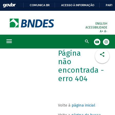
COMUNICA BR
ACESSO À INFORMAÇÃO
PARTI
ENGLISH
ACESSIBILIDADE
A+
A-
Busca
Página
não
encontrada -
erro 404
Volte à
página inicial
Visite a
página de busca