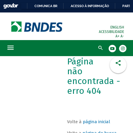
COMUNICA BR
ACESSO À INFORMAÇÃO
PARTI
ENGLISH
ACESSIBILIDADE
A+
A-
Busca
Página
não
encontrada -
erro 404
Volte à
página inicial
Visite a
página de busca