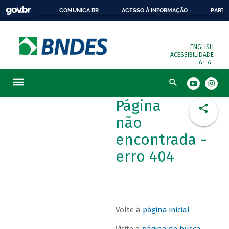
COMUNICA BR
ACESSO À INFORMAÇÃO
PARTI
ENGLISH
ACESSIBILIDADE
A+
A-
Busca
Página
não
encontrada -
erro 404
Volte à
página inicial
Visite a
página de busca