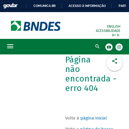
COMUNICA BR
ACESSO À INFORMAÇÃO
PARTI
ENGLISH
ACESSIBILIDADE
A+
A-
Busca
Página
não
encontrada -
erro 404
Volte à
página inicial
Visite a
página de busca