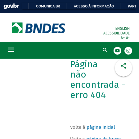
COMUNICA BR
ACESSO À INFORMAÇÃO
PARTI
ENGLISH
ACESSIBILIDADE
A+
A-
Busca
Página
não
encontrada -
erro 404
Volte à
página inicial
Visite a
página de busca