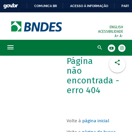
COMUNICA BR
ACESSO À INFORMAÇÃO
PARTI
ENGLISH
ACESSIBILIDADE
A+
A-
Busca
Página
não
encontrada -
erro 404
Volte à
página inicial
Visite a
página de busca