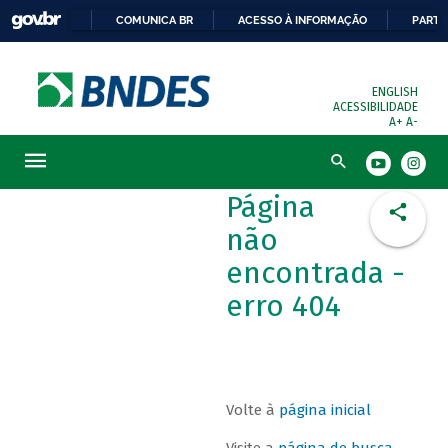
COMUNICA BR
ACESSO À INFORMAÇÃO
PARTI
ENGLISH
ACESSIBILIDADE
A+
A-
Busca
Página
não
encontrada -
erro 404
Volte à
página inicial
Visite a
página de busca