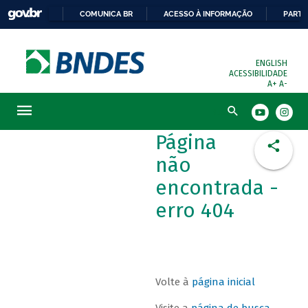
COMUNICA BR
ACESSO À INFORMAÇÃO
PARTI
ENGLISH
ACESSIBILIDADE
A+
A-
Busca
Página
não
encontrada -
erro 404
Volte à
página inicial
Visite a
página de busca