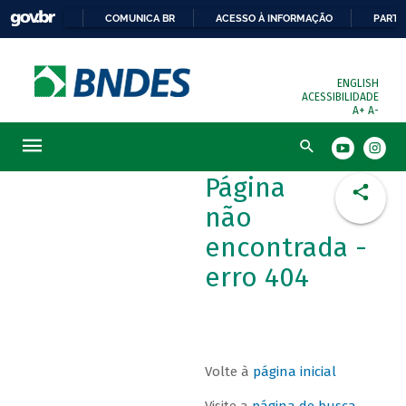
COMUNICA BR
ACESSO À INFORMAÇÃO
PARTI
ENGLISH
ACESSIBILIDADE
A+
A-
Busca
Página
não
encontrada -
erro 404
Volte à
página inicial
Visite a
página de busca