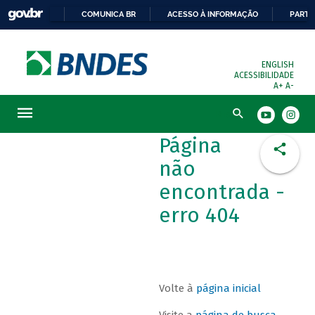
COMUNICA BR
ACESSO À INFORMAÇÃO
PARTI
ENGLISH
ACESSIBILIDADE
A+
A-
Busca
Página
não
encontrada -
erro 404
Volte à
página inicial
Visite a
página de busca