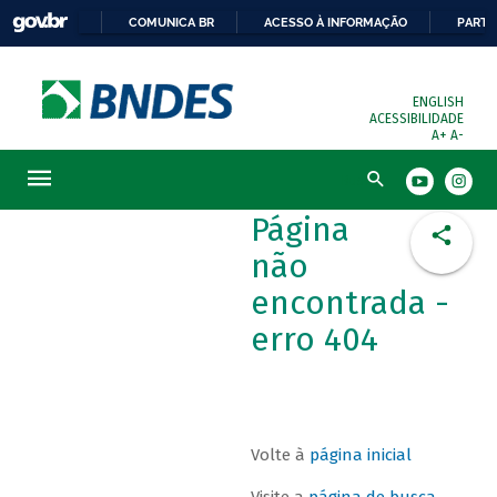
COMUNICA BR
ACESSO À INFORMAÇÃO
PARTI
ENGLISH
ACESSIBILIDADE
A+
A-
Busca
Página
não
encontrada -
erro 404
Volte à
página inicial
Visite a
página de busca