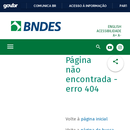
COMUNICA BR
ACESSO À INFORMAÇÃO
PARTI
ENGLISH
ACESSIBILIDADE
A+
A-
Busca
Página
não
encontrada -
erro 404
Volte à
página inicial
Visite a
página de busca