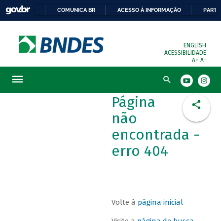
COMUNICA BR
ACESSO À INFORMAÇÃO
PARTI
ENGLISH
ACESSIBILIDADE
A+
A-
Busca
Página
não
encontrada -
erro 404
Volte à
página inicial
Visite a
página de busca