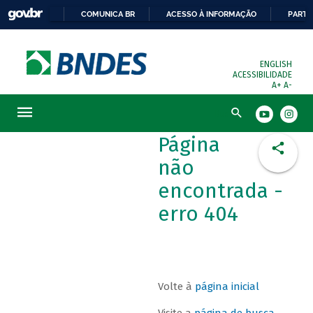
COMUNICA BR
ACESSO À INFORMAÇÃO
PARTI
ENGLISH
ACESSIBILIDADE
A+
A-
Busca
Página
não
encontrada -
erro 404
Volte à
página inicial
Visite a
página de busca