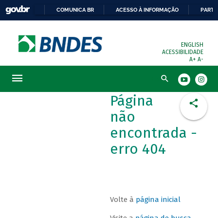
COMUNICA BR
ACESSO À INFORMAÇÃO
PARTI
ENGLISH
ACESSIBILIDADE
A+
A-
Busca
Página
não
encontrada -
erro 404
Volte à
página inicial
Visite a
página de busca