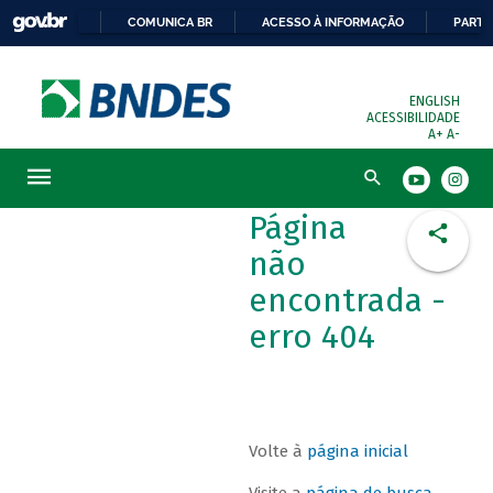
COMUNICA BR
ACESSO À INFORMAÇÃO
PARTI
ENGLISH
ACESSIBILIDADE
A+
A-
Busca
Página
não
encontrada -
erro 404
Volte à
página inicial
Visite a
página de busca