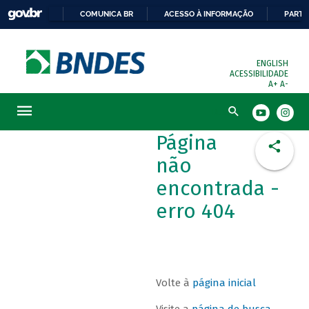
COMUNICA BR
ACESSO À INFORMAÇÃO
PARTI
ENGLISH
ACESSIBILIDADE
A+
A-
Busca
Página
não
encontrada -
erro 404
Volte à
página inicial
Visite a
página de busca