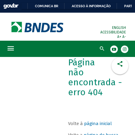
COMUNICA BR
ACESSO À INFORMAÇÃO
PARTI
ENGLISH
ACESSIBILIDADE
A+
A-
Busca
Página
não
encontrada -
erro 404
Volte à
página inicial
Visite a
página de busca