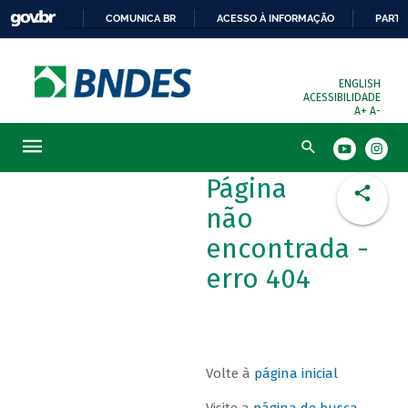
COMUNICA BR
ACESSO À INFORMAÇÃO
PARTI
ENGLISH
ACESSIBILIDADE
A+
A-
Busca
Página
não
encontrada -
erro 404
Volte à
página inicial
Visite a
página de busca