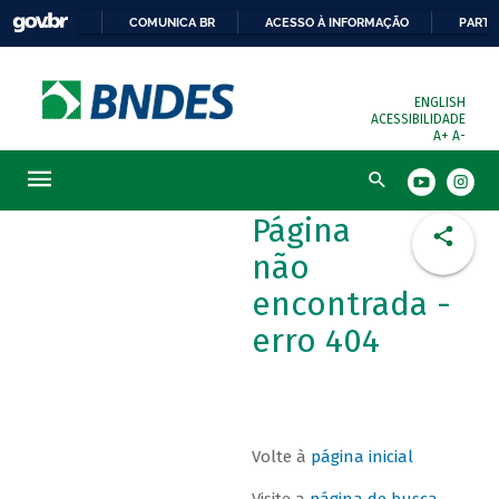
COMUNICA BR
ACESSO À INFORMAÇÃO
PARTI
ENGLISH
ACESSIBILIDADE
A+
A-
Busca
Página
não
encontrada -
erro 404
Volte à
página inicial
Visite a
página de busca