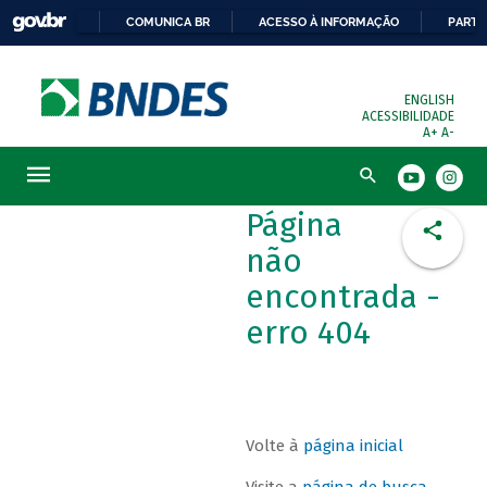
COMUNICA BR
ACESSO À INFORMAÇÃO
PARTI
ENGLISH
ACESSIBILIDADE
A+
A-
Busca
Página
não
encontrada -
erro 404
Volte à
página inicial
Visite a
página de busca