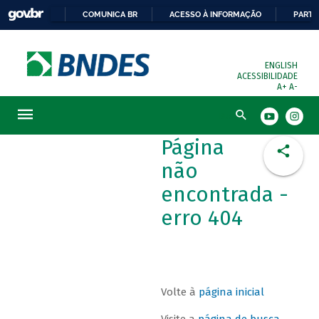
COMUNICA BR
ACESSO À INFORMAÇÃO
PARTI
ENGLISH
ACESSIBILIDADE
A+
A-
Busca
Página
não
encontrada -
erro 404
Volte à
página inicial
Visite a
página de busca