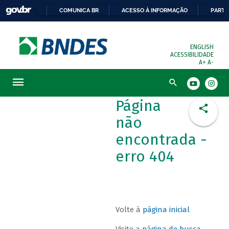
COMUNICA BR
ACESSO À INFORMAÇÃO
PARTI
ENGLISH
ACESSIBILIDADE
A+
A-
Busca
Página
não
encontrada -
erro 404
Volte à
página inicial
Visite a
página de busca