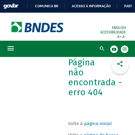
COMUNICA BR
ACESSO À INFORMAÇÃO
PARTI
ENGLISH
ACESSIBILIDADE
A+
A-
Busca
Página
não
encontrada -
erro 404
Volte à
página inicial
Visite a
página de busca